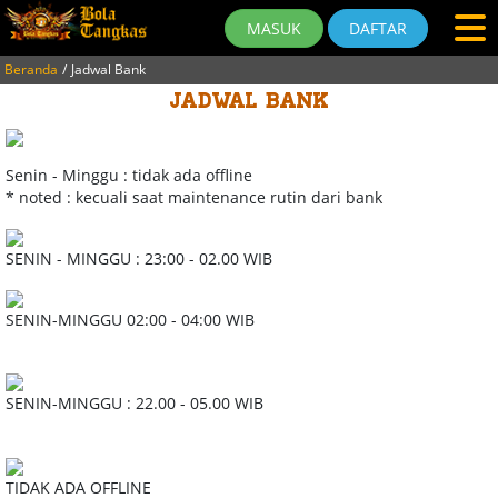
MASUK
DAFTAR
Beranda
Jadwal Bank
Jadwal Bank
Senin - Minggu : tidak ada offline
* noted : kecuali saat maintenance rutin dari bank
SENIN - MINGGU : 23:00 - 02.00 WIB
SENIN-MINGGU 02:00 - 04:00 WIB
SENIN-MINGGU : 22.00 - 05.00 WIB
TIDAK ADA OFFLINE