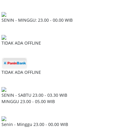
SENIN - MINGGU: 23.00 - 00.00 WIB
TIDAK ADA OFFLINE
TIDAK ADA OFFLINE
SENIN - SABTU 23.00 - 03.30 WIB
MINGGU 23.00 - 05.00 WIB
Senin - Minggu 23.00 - 00.00 WIB